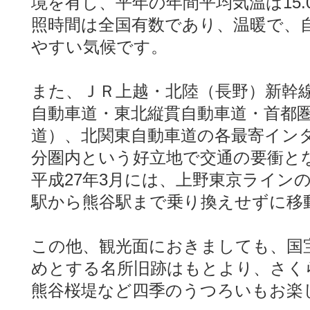
境を有し、平年の年間平均気温は15
照時間は全国有数であり、温暖で、
やすい気候です。
また、ＪＲ上越・北陸（長野）新幹
自動車道・東北縦貫自動車道・首都
道）、北関東自動車道の各最寄イン
分圏内という好立地で交通の要衝と
平成27年3月には、上野東京ライン
駅から熊谷駅まで乗り換えせずに移
この他、観光面におきましても、国
めとする名所旧跡はもとより、さくら
熊谷桜堤など四季のうつろいもお楽