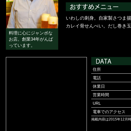
いわしの刺身。自家製さつま
カレイ骨せんべい。だし巻き
料理に心にジャンボな
お店。創業34年がんば
っています。
住所
電話
休業日
営業時間
URL
電車でのアクセス
掲載内容は2015年12