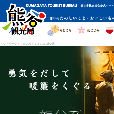
トップページ
>
くまのみ
>
くまのみ-親父系