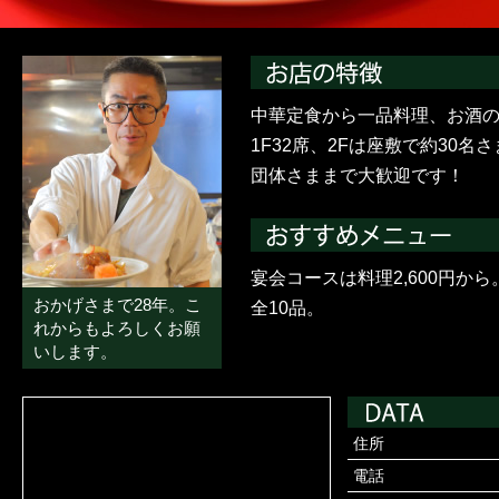
中華定食から一品料理、お酒
1F32席、2Fは座敷で約30
団体さままで大歓迎です！
宴会コースは料理2,600円か
おかげさまで28年。こ
全10品。
れからもよろしくお願
いします。
住所
電話