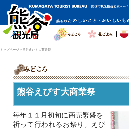
トップページ
>
熊谷えびす大商業祭
熊谷えびす大商業祭
毎年１１月初旬に商売繁盛を
祈って行われるお祭り。えび