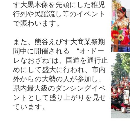
す大黒木像を先頭にした稚児
行列や民謡流し等のイベント
で賑わいます。
また、熊谷えびす大商業祭期
間中に開催される “オ･ドー
レなおざね”は、国道を通行止
めにして盛大に行われ、市内
外からの大勢の人が参加し、
県内最大級のダンシングイベ
ントとして盛り上がりを見せ
ています。