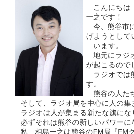
こんにちは！
一之です！
今、熊谷市に
げようとして
います。
地元にラジオ
が起こるので
ラジオでは熊
す。
熊谷の人たち
そして、ラジオ局を中心に人の集
ラジオは人が集まる新たな旗にな
必ずそれは熊谷の新しいパワーに
私、相島一之は熊谷のFM局『FM