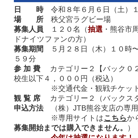
日 時
令和８年６月６日（土）１
場 所
秩父宮ラグビー場
募集人員
１２０名（
抽選
・熊谷市
ドナイツファンの方）
募集期間
５月２８日（木）１０時〜
５９分
参 加 費
カテゴリー２【バック０２
校生以下４，０００円（税込）
※交通代金・観戦チケット代
観 覧 席
カテゴリー２（バックス
申込方法
（株）JTB熊谷支店の専
※専用サイトは
こちら
か
募集開始までは購入できません。
）
今年は抽選になります！