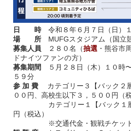
日 時
令和８年６月７日（日）１
場 所
MUFGスタジアム（国立
募集人員
２８０名（
抽選
・熊谷市
ドナイツファンの方）
募集期間
５月２８日（木）１０時〜
５９分
参 加 費
カテゴリー３【バック２層
００円、高校生以下３，５００円（
カテゴリー１【バック１層０
円（税込）
※交通代金・観戦チケット代