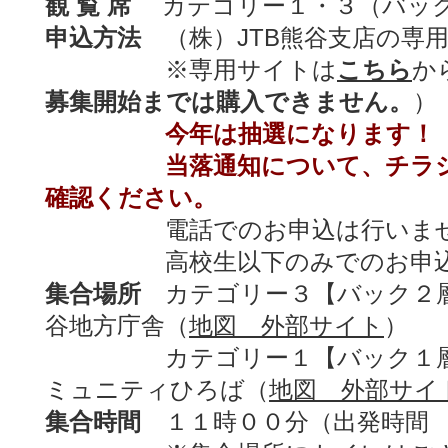
観 覧 席
カテゴリー１・３（バック
申込方法
（株）JTB熊谷支店の専
※専用サイトは
こちら
か
募集開始までは購入できません。
）
今年は抽選になります！
当落通知について、チラ
確認ください。
電話でのお申込は行いませ
高校生以下のみでのお申込は
集合場所
カテゴリー３【バック２層
谷地方庁舎（
地図 外部サイト
）
カテゴリー１【バック１
ミュニティひろば（
地図 外部サイ
集合時間
１１時００分（出発時間 