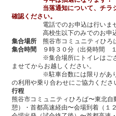
当落通知について、チラ
確認ください。
電話でのお申込は行いませ
高校生以下のみでのお申込は
集合場所
熊谷市コミュニティひろ
集合時間
９時３０分（出発時間 
※集合場所にトイレはござい
ませてからお越しください。
※駐車台数には限りがありま
の利用や乗り合わせにご協力くださ
行程
熊谷市コミュニティひろば〜東北自
憩）・首都高速経由〜会場到着（１
会場出発（試合終了後）〜首都高速