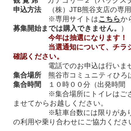
観 覧 席
カテゴリー２（バックス
申込方法
（株）JTB熊谷支店の専
※専用サイトは
こちら
か
募集開始までは購入できません。
）
今年は抽選になります！
当選通知について、チラ
確認ください。
電話でのお申込は行いませ
集合場所
熊谷市コミュニティひろ
集合時間
１０時００分（出発時間 
※集合場所にトイレはござい
ませてからお越しください。
※駐車台数には限りがありま
の利用や乗り合わせにご協力くださ