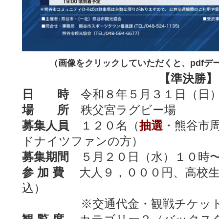
（画像をクリックしていただくと、pdfデ
【準決勝】
日 時
令和８年５月３１日（日）
場 所
秩父宮ラグビー場
募集人員
１２０名（
抽選
・熊谷市
ドナイツファンの方）
募集期間
５月２０日（水）１０時〜
参 加 費
大人９，０００円、高校生
込）
※交通代金・観戦チケット代