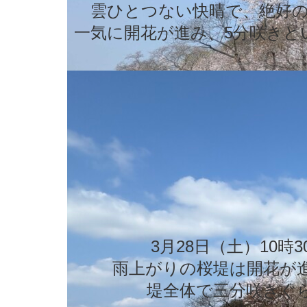
雲ひとつない快晴で、絶好
一気に開花が進み、5分咲きと
3月28日（土）10時
雨上がりの桜堤は開花が
堤全体で三分咲きぐ