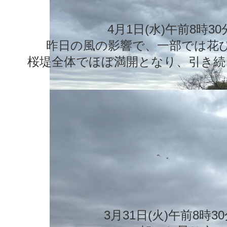
4月1日(水)午前8時3
昨日の風の影響で、一部では花
桜堤全体でほぼ満開となり、引き続
3月31日(火)午前8時