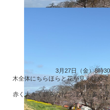
3月27日（金）8時3
木全体にちらほらと花が見え始めて
多い状態です
赤く大きく膨らんだつぼみも多く見
す。