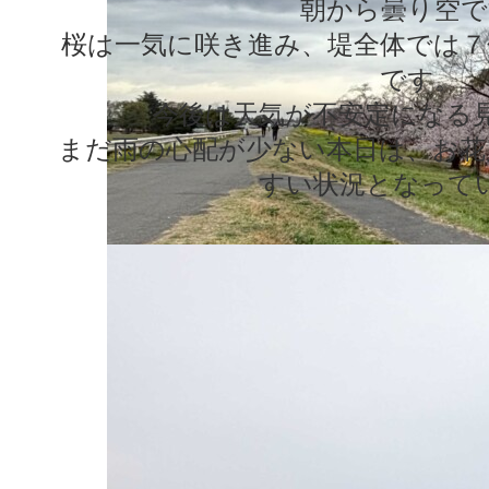
朝から曇り空で
桜は一気に咲き進み、堤全体では７
です。
今後は天気が不安定になる
まだ雨の心配が少ない本日は、お花
すい状況となって