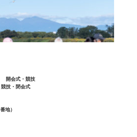
祝） 開会式・競技
 競技・閉会式
5番地）